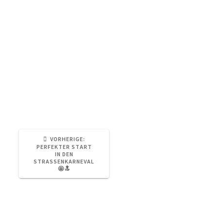
Helfer und Organisatoren, die Stadt
Leverkusen, Oberbürgermeister Stefan Hebbel,
die KG Grün-Weiß und alle anderen, die dazu
beigetragen haben.
Um 13:33 Uhr geht es los. Hoffentlich spielt das
Wetter mit! 🙏🏻☀️
#inunsermveedel #schlebusch #karneval
#kamelle #drzochkütt
VORHERIGER
VORHERIGE:
BEITRAG:
PERFEKTER START
IN DEN
STRASSENKARNEVAL 
🔝