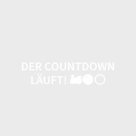
Zum
Inhalt
springen
DER COUNTDOWN
LÄUFT! 🚂🟣⚪️