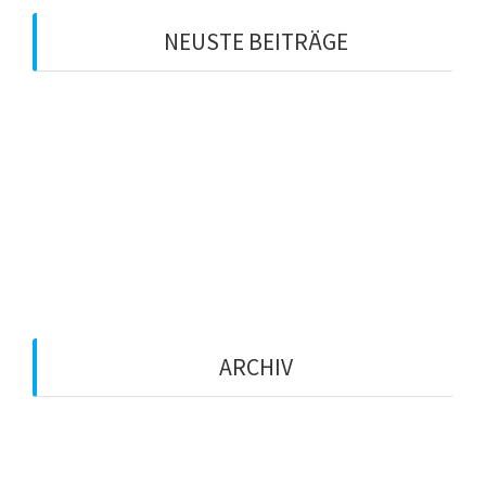
NEUSTE BEITRÄGE
Der Countdown läuft! 🚂🟣⚪️
Perfekter Start in den Straßenkarneval 🤩🔝
Der Wagen ist fertig! 🤩🟣⚪️
💜 KG Klinikum im Herz-Einsatz! 💜
Sessionseröffnung 25/26
ARCHIV
Februar 2026
Januar 2026