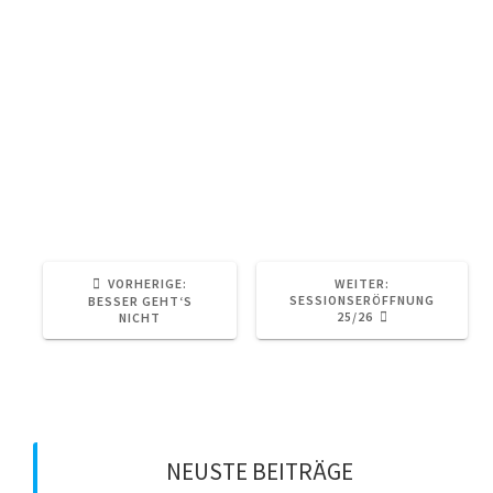
Was uns dabei wichtig ist?
💜 Echtheit, Lebensfreude und Zusammenhalt.
Wir wollen mit dem Orden mal wieder ein
Zeichen setzen: Für jeden einzelnen Jeck, der
so wunderbar ist, wie er eben ist. „Levve wie de
bes“ heißt für uns: Authentisch sein, tolerant,
bunt, herzlich – und vor allem gemeinsam!
VORHERIGER
NÄCHSTER
VORHERIGE:
WEITER:
BEITRAG:
BEITRAG:
SESSIONSERÖFFNUNG
BESSER GEHT‘S
25/26
NICHT
NEUSTE BEITRÄGE