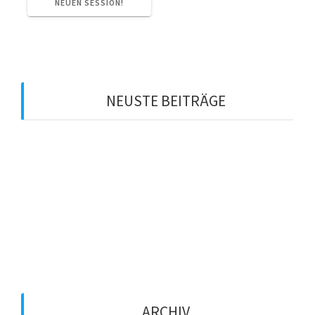
NEUEN SESSION!
NEUSTE BEITRÄGE
Der Countdown läuft! 🚂🟣⚪️
Perfekter Start in den Straßenkarneval 🤩🔝
Der Wagen ist fertig! 🤩🟣⚪️
💜 KG Klinikum im Herz-Einsatz! 💜
Sessionseröffnung 25/26
ARCHIV