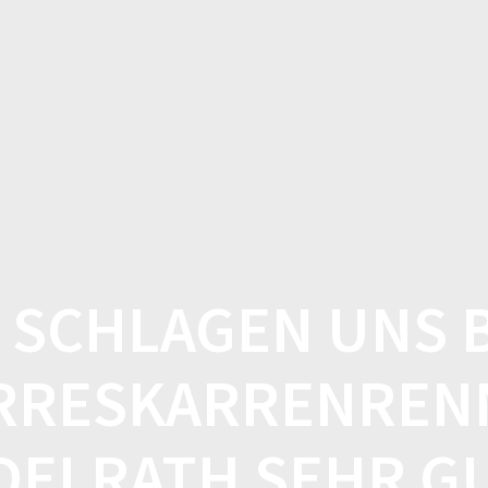
STARTSEITE
TERMINE
ÜB
 SCHLAGEN UNS 
RRESKARRENRENN
DELRATH SEHR G