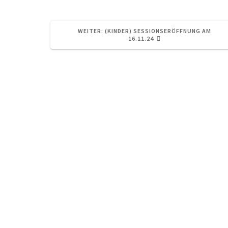
NÄCHSTER
WEITER:
(KINDER) SESSIONSERÖFFNUNG AM
BEITRAG:
16.11.24