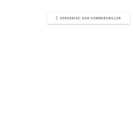
VORHERIGER
VORHERIGE:
KGK SOMMERGRILLEN
BEITRAG: