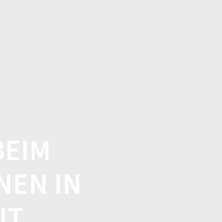
ER UNS
GESCHICHTE
KONTAKT
IMPRESSUM
BEIM
EN IN
UT